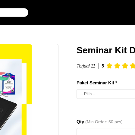
Seminar Kit 
Terjual 11
5
Paket Seminar Kit *
-- Pilih --
Seminar
50
Rp.
Qty
(Min Order: 50 pcs)
Kit DBM
pcs
256.000
7