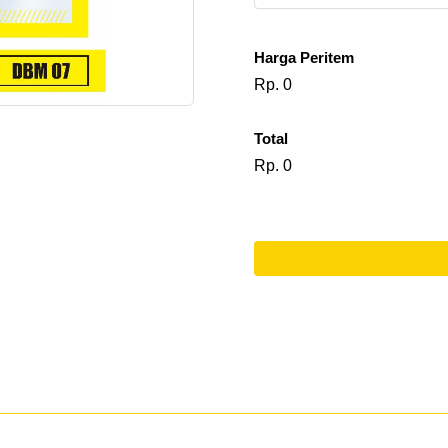
Harga Peritem
Rp. 0
Total
Rp. 0
l
o
a
d
i
n