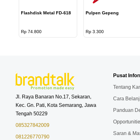
Flashdisk Metal FD-618
Pulpen Gepeng
Rp 74.800
Rp 3.300
Pusat Info
Tentang Ka
Jl. Raya Banaran No.17, Sekaran,
Cara Belan
Kec. Gn. Pati, Kota Semarang, Jawa
Panduan De
Tengah 50229
Opportuniti
085327842009
Saran & Ma
081226770790