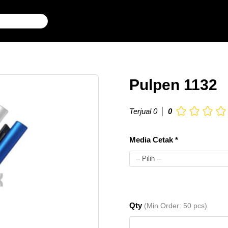
Pulpen 1132
Terjual 0
0
Media Cetak *
-- Pilih --
50-
Rp.
Qty
(Min Order: 50 pcs)
Sablon
300
8.000
pcs