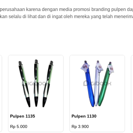
Polos
1001
g
2.500
 perusahaan karena dengan media promosi branding pulpen d
pcs
an selalu di lihat dan di ingat oleh mereka yang telah meneri
Pulpen 1135
Pulpen 1130
Rp 5.000
Rp 3.900