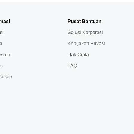
rmasi
Pusat Bantuan
mi
Solusi Korporasi
ja
Kebijakan Privasi
sain
Hak Cipta
es
FAQ
sukan