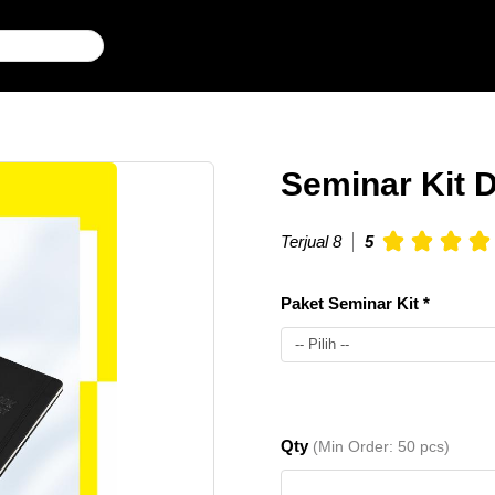
Seminar Kit 
Terjual 8
5
Paket Seminar Kit *
-- Pilih --
Seminar
50
Rp.
Qty
(Min Order: 50 pcs)
Kit DBM
pcs
125.000
4