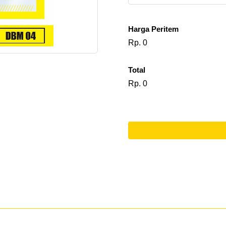
Harga Peritem
Rp. 0
Total
Rp. 0
l
o
a
d
i
n