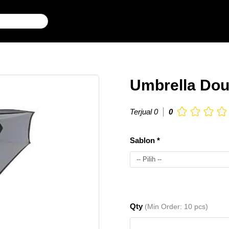
Umbrella Dou
Terjual 0
0
Sablon *
-- Pilih --
1
Qty
(Min Order: 10 pcs)
Warna
10-
Rp.
+ 1
50