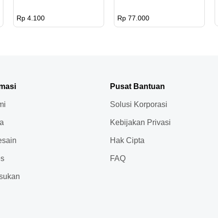
Rp.
+ 4
50
138.600
Rp 4.100
Rp 77.000
Titik
pcs
Sablon
1
Warna
51-
Rp.
+ 4
300
rmasi
Pusat Bantuan
133.100
Titik
pcs
mi
Solusi Korporasi
Sablon
ja
Kebijakan Privasi
1
sain
Hak Cipta
Warna
>
Rp.
+ 4
301
es
FAQ
127.600
Titik
pcs
sukan
Sablon
Full
Color
10-