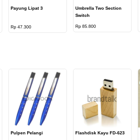
+ 3
50
137.500
Payung Lipat 3
Umbrella Two Section
Titik
pcs
Switch
Sablon
Rp 85.800
Rp 47.300
1
Warna
51-
Rp.
+ 3
300
132.000
Titik
pcs
Sablon
1
Warna
>
Rp.
+ 3
301
126.500
Titik
pcs
Sablon
1
Pulpen Pelangi
Flashdisk Kayu FD-623
Warna
10-