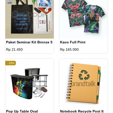
Paket Seminar Kit Bronze 5
Kaos Full Print
Rp 21.450
Rp 165.000
-15%
Pop Up Table Oval
Notebook Recycle Post It