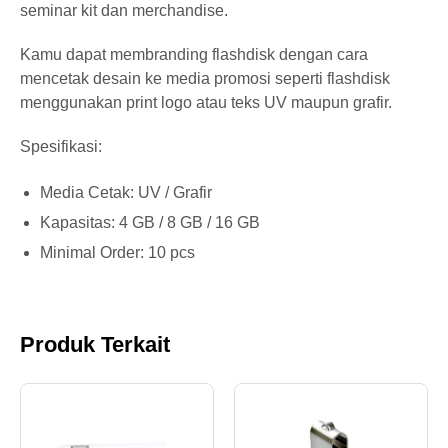
16
Rp.
seminar kit dan merchandise.
300
GB
91.300
pcs
Kamu dapat membranding flashdisk dengan cara
mencetak desain ke media promosi seperti flashdisk
>
menggunakan print logo atau teks UV maupun grafir.
16
Rp.
301
GB
86.900
Spesifikasi:
pcs
Media Cetak: UV / Grafir
Kapasitas: 4 GB / 8 GB / 16 GB
Minimal Order: 10 pcs
Produk Terkait