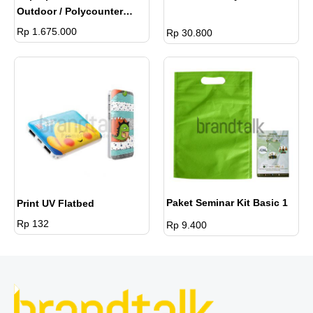
Outdoor / Polycounter
Curve Oval Display
Rp 1.675.000
Rp 30.800
Paket Seminar Kit Basic 1
Print UV Flatbed
Rp 132
Rp 9.400