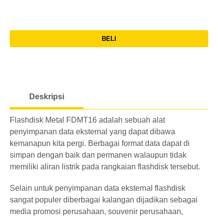
pcs
51-
Rp.
Grafir
300
10-
0
8
Rp.
pcs
50
BELI
GB
83.600
pcs
l
>
Rp.
o
Grafir
301
51-
0
8
Rp.
a
pcs
300
GB
80.300
Deskripsi
d
pcs
i
Flashdisk Metal FDMT16 adalah sebuah alat
>
n
8
Rp.
penyimpanan data eksternal yang dapat dibawa
301
g
GB
75.900
kemanapun kita pergi. Berbagai format data dapat di
pcs
simpan dengan baik dan permanen walaupun tidak
memiliki aliran listrik pada rangkaian flashdisk tersebut.
10-
16
Rp.
50
Selain untuk penyimpanan data eksternal flashdisk
GB
94.600
pcs
sangat populer diberbagai kalangan dijadikan sebagai
media promosi perusahaan, souvenir perusahaan,
51-