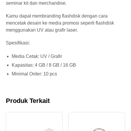
16
Rp.
seminar kit dan merchandise.
300
GB
84.700
pcs
Kamu dapat membranding flashdisk dengan cara
mencetak desain ke media promosi seperti flashdisk
>
menggunakan UV atau grafir laser.
16
Rp.
301
GB
79.200
Spesifikasi:
pcs
Media Cetak: UV / Grafir
Kapasitas: 4 GB / 8 GB / 16 GB
Minimal Order: 10 pcs
Produk Terkait