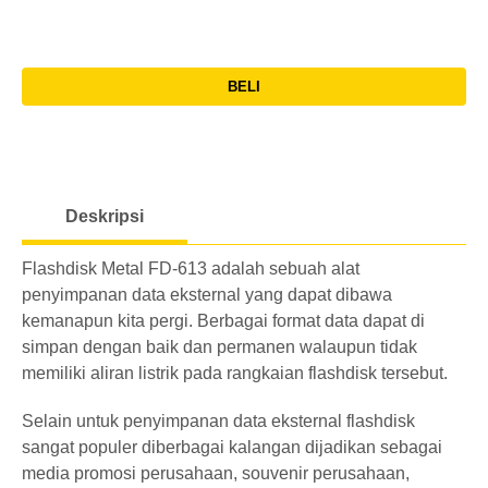
pcs
51-
Rp.
Grafir
300
10-
0
8
Rp.
pcs
50
BELI
GB
83.600
pcs
l
>
Rp.
o
Grafir
301
51-
0
8
Rp.
a
pcs
300
GB
75.900
Deskripsi
d
pcs
i
Flashdisk Metal FD-613 adalah sebuah alat
>
n
8
Rp.
penyimpanan data eksternal yang dapat dibawa
301
g
GB
70.400
kemanapun kita pergi. Berbagai format data dapat di
pcs
simpan dengan baik dan permanen walaupun tidak
memiliki aliran listrik pada rangkaian flashdisk tersebut.
10-
16
Rp.
50
Selain untuk penyimpanan data eksternal flashdisk
GB
92.400
pcs
sangat populer diberbagai kalangan dijadikan sebagai
media promosi perusahaan, souvenir perusahaan,
51-