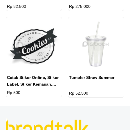
Rp 82.500
Rp 275.000
Cetak Stiker Online, Stiker
Tumbler Straw Summer
Label, Stiker Kemasan,
Stiker Label Makanan Dan
Rp 500
Rp 52.500
Stiker Label Custom