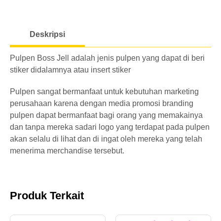
o
301-
Rp.
a
Polos
1000
2.900
Deskripsi
d
pcs
i
Pulpen Boss Jell adalah jenis pulpen yang dapat di beri
>
n
Rp.
stiker didalamnya atau insert stiker
Polos
1001
g
2.800
pcs
Pulpen sangat bermanfaat untuk kebutuhan marketing
perusahaan karena dengan media promosi branding
pulpen dapat bermanfaat bagi orang yang memakainya
dan tanpa mereka sadari logo yang terdapat pada pulpen
akan selalu di lihat dan di ingat oleh mereka yang telah
menerima merchandise tersebut.
Produk Terkait