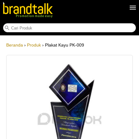
Plakat Kayu PK-009
Beranda
›
Produk
› Plakat Kayu PK-009