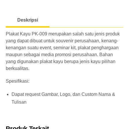
o
a
Deskripsi
d
i
Plakat Kayu PK-009 merupakan salah satu jenis produk
n
yang dapat dibuat untuk souvenir perusahaan, kenang-
g
kenangan suatu event, seminar kit, plakat penghargaan
maupun sebagai media promosi perusahaan. Bahan
yang digunakan plakat kayu berupa jenis kayu pilihan
berkualitas.
Spesifikasi:
Dapat request Gambar, Logo, dan Custom Nama &
Tulisan
Produk Terkait