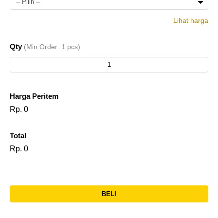
-- Pilih --
Lihat harga
PK-
1-5
Rp.
Qty
(Min Order: 1 pcs)
009
pcs
60.500
PK-
> 6
Rp.
009
pcs
55.000
Harga Peritem
Rp. 0
Total
Rp. 0
BELI
l