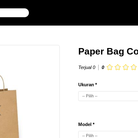
Paper Bag Co
Terjual 0
0
Ukuran *
-- Pilih --
P
Model *
30cm
X L
50
Rp.
-- Pilih --