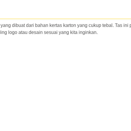
o
P
a
20cm
d
X L
50
Rp.
as yang dibuat dari bahan kertas karton yang cukup tebal. Tas 
i
8cm X
pcs
4.400
ng logo atau desain sesuai yang kita inginkan.
n
T
g
21cm
P
14cm
X L
50
Rp.
7cm X
pcs
3.900
T
21cm