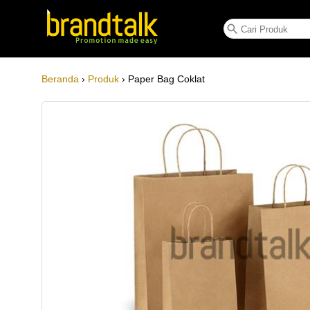
Paper Bag Coklat
Beranda
›
Produk
› Paper Bag Coklat