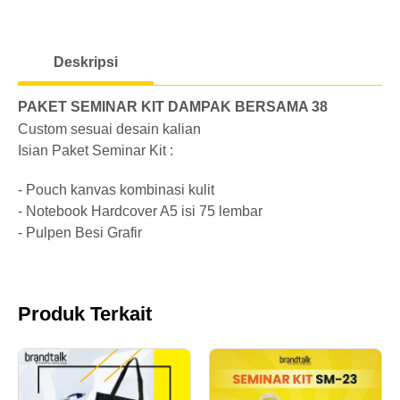
o
a
Deskripsi
d
i
PAKET SEMINAR KIT DAMPAK BERSAMA 38
n
Custom sesuai desain kalian
g
Isian Paket Seminar Kit :
- Pouch kanvas kombinasi kulit
- Notebook Hardcover A5 isi 75 lembar
- Pulpen Besi Grafir
Produk Terkait