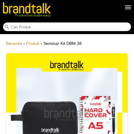
Seminar Kit DBM 38
Beranda
›
Produk
› Seminar Kit DBM 38