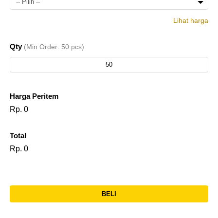
-- Pilih --
Lihat harga
Seminar
50
Rp.
Qty
(Min Order: 50 pcs)
Kit DBM
pcs
138.000
38
Harga Peritem
Rp. 0
Total
Rp. 0
BELI
l