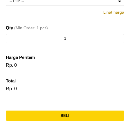
-- Pilih --
Lihat harga
1
Rp.
Print
Qty
(Min Order: 1 pcs)
pcs
77.000
Harga Peritem
Rp. 0
Total
Rp. 0
BELI
l