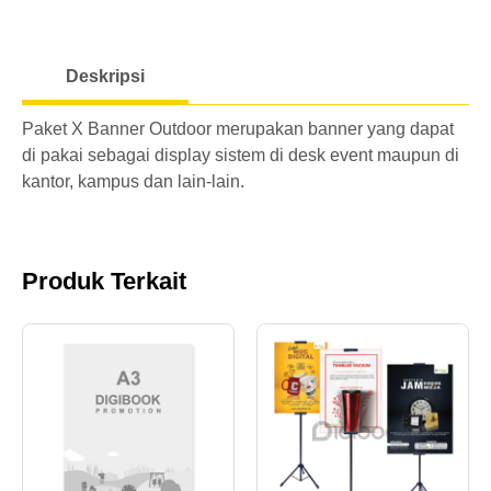
o
a
Deskripsi
d
i
Paket X Banner Outdoor merupakan banner yang dapat
n
di pakai sebagai display sistem di desk event maupun di
g
kantor, kampus dan lain-lain.
Produk Terkait