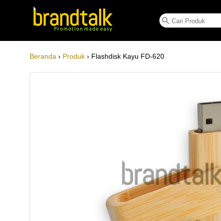
Flashdisk Kayu FD-620
Beranda
›
Produk
› Flashdisk Kayu FD-620