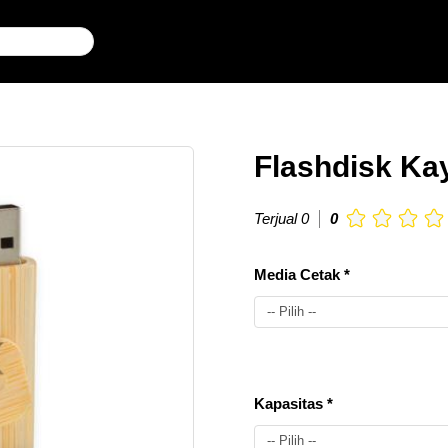
Flashdisk Ka
Terjual 0
0
Media Cetak *
-- Pilih --
10-
Rp.
Kapasitas *
UV
50
0
pcs
-- Pilih --