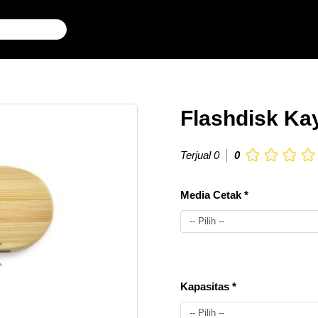
Flashdisk Ka
Terjual 0
0
Media Cetak *
-- Pilih --
10-
Rp.
Kapasitas *
UV
50
0
pcs
-- Pilih --