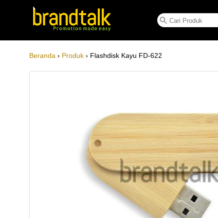
Flashdisk Kayu FD-622
Beranda
›
Produk
› Flashdisk Kayu FD-622