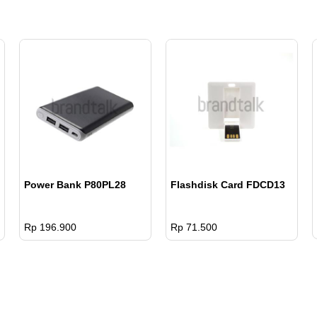
pcs
Power Bank P80PL28
Flashdisk Card FDCD13
Rp 196.900
Rp 71.500