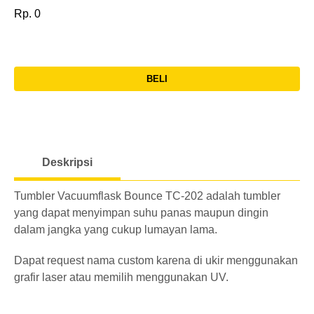
pcs
Desain
300
Rp. 0
Rp. 0
/ Logo
pcs
1-
Rp.
Grafir
10
Hanya
>
69.300
pcs
Desain
301
Rp. 0
BELI
/ Logo
pcs
l
11-
Rp.
o
Grafir
50
1-
60.400
Tambah
Rp.
a
pcs
10
Nama
5.300
Deskripsi
d
pcs
51-
i
Rp.
Grafir
300
Tumbler Vacuumflask Bounce TC-202 adalah tumbler
11-
n
55.100
Tambah
Rp.
yang dapat menyimpan suhu panas maupun dingin
pcs
50
g
Nama
5.300
dalam jangka yang cukup lumayan lama.
pcs
>
Rp.
Dapat request nama custom karena di ukir menggunakan
Grafir
301
51-
49.900
Tambah
Rp.
grafir laser atau memilih menggunakan UV.
pcs
300
Nama
5.300
pcs