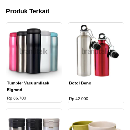
>
Produk Terkait
Tambah
Rp.
301
Nama
5.300
pcs
Tumbler Vacuumflask
Botol Beno
Elgrand
Rp 86.700
Rp 42.000