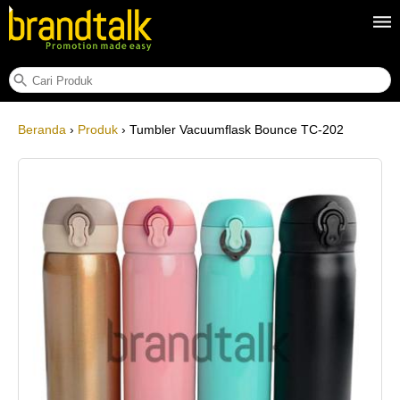
Tumbler Vacuumflask Bounce TC-202
Beranda
›
Produk
› Tumbler Vacuumflask Bounce TC-202