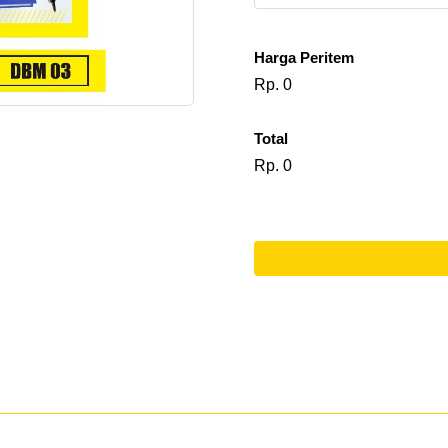
Harga Peritem
Rp. 0
Total
Rp. 0
l
o
a
d
i
n