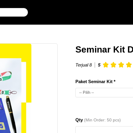
Seminar Kit 
Terjual 8
5
Paket Seminar Kit *
-- Pilih --
Seminar
50
Rp.
Qty
(Min Order: 50 pcs)
Kit DBM
pcs
83.500
3