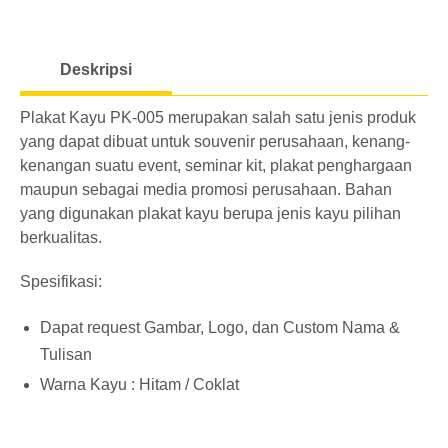
o
a
Deskripsi
d
i
Plakat Kayu PK-005 merupakan salah satu jenis produk
n
yang dapat dibuat untuk souvenir perusahaan, kenang-
g
kenangan suatu event, seminar kit, plakat penghargaan
maupun sebagai media promosi perusahaan. Bahan
yang digunakan plakat kayu berupa jenis kayu pilihan
berkualitas.
Spesifikasi:
Dapat request Gambar, Logo, dan Custom Nama &
Tulisan
Warna Kayu : Hitam / Coklat