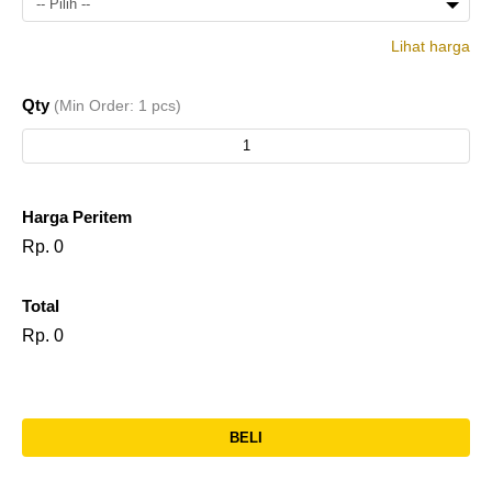
-- Pilih --
Lihat harga
PK-
1-5
Rp.
Qty
(Min Order: 1 pcs)
005
pcs
60.500
PK-
> 6
Rp.
005
pcs
55.000
Harga Peritem
Rp. 0
Total
Rp. 0
BELI
l