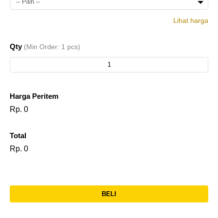
-- Pilih --
Lihat harga
1
Rp.
UV
Qty
(Min Order: 1 pcs)
pcs
93.500
Harga Peritem
Rp. 0
Total
Rp. 0
BELI
l