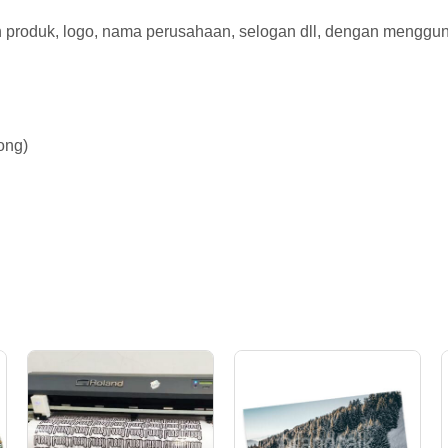
g
gan produk, logo, nama perusahaan, selogan dll, dengan mengg
ong)