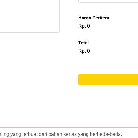
(Sudah
pcs
330
Termasuk
Harga Peritem
Plong)
Rp. 0
Total
Rp. 0
l
o
a
d
i
n
inting yang terbuat dari bahan kertas yang berbeda-beda.