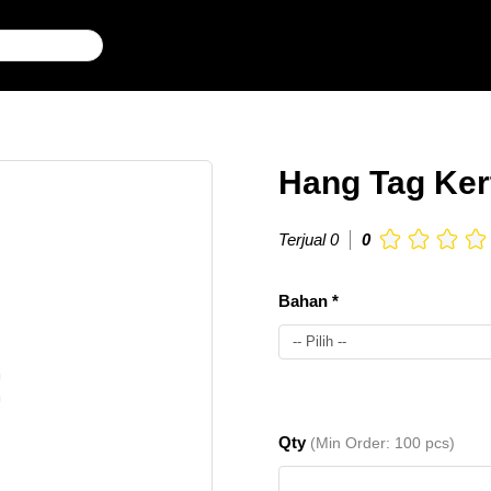
Hang Tag Ker
Terjual 0
0
Bahan *
-- Pilih --
AC 300gr
Qty
(Min Order: 100 pcs)
Ukuran
4x8cm
100
Rp.