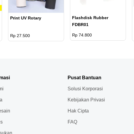
Flashdisk Rubber
Print UV Rotary
FDBR01
Rp 74.800
Rp 27.500
rmasi
Pusat Bantuan
mi
Solusi Korporasi
ja
Kebijakan Privasi
sain
Hak Cipta
es
FAQ
sukan