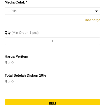
Media Cetak *
-- Pilih --
Lihat harga
1
Rp.
Print
Qty
(Min Order: 1 pcs)
pcs
990.000
Harga Peritem
Rp. 0
Total Setelah Diskon 10%
Rp. 0
BELI