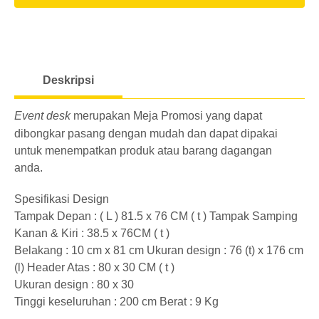
l
o
a
Deskripsi
d
i
Event desk
merupakan Meja Promosi yang dapat
n
dibongkar pasang dengan mudah dan dapat dipakai
g
untuk menempatkan produk atau barang dagangan
anda.
Spesifikasi Design
Tampak Depan : ( L ) 81.5 x 76 CM ( t ) Tampak Samping
Kanan & Kiri : 38.5 x 76CM ( t )
Belakang : 10 cm x 81 cm Ukuran design : 76 (t) x 176 cm
(l) Header Atas : 80 x 30 CM ( t )
Ukuran design : 80 x 30
Tinggi keseluruhan : 200 cm Berat : 9 Kg